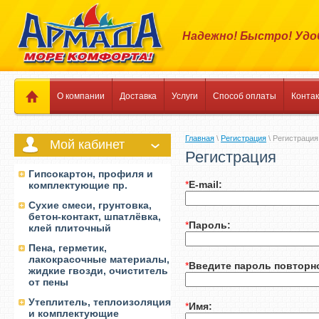
Надежно! Быстро! Удо
О компании
Доставка
Услуги
Способ оплаты
Конта
Главная
\
Регистрация
\ Регистрация
Мой кабинет
Регистрация
Гипсокартон, профиля и
*
E-mail:
комплектующие пр.
Сухие смеси, грунтовка,
бетон-контакт, шпатлёвка,
*
Пароль:
клей плиточный
Пена, герметик,
лакокрасочные материалы,
*
Введите пароль повторн
жидкие гвозди, очиститель
от пены
Утеплитель, теплоизоляция
*
Имя:
и комплектующие