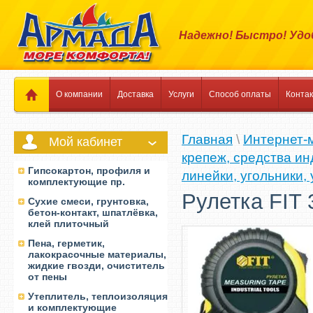
Надежно! Быстро! Удо
О компании
Доставка
Услуги
Способ оплаты
Конта
Главная
\
Интернет-
Мой кабинет
крепеж, средства и
Гипсокартон, профиля и
линейки, угольники,
комплектующие пр.
Рулетка FIT 
Сухие смеси, грунтовка,
бетон-контакт, шпатлёвка,
клей плиточный
Пена, герметик,
лакокрасочные материалы,
жидкие гвозди, очиститель
от пены
Утеплитель, теплоизоляция
и комплектующие