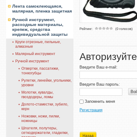
Лента самоклеющаяся,
малярная, пленка защитная
Ручной инструмент,
расходные материалы,
крепеж, средства
Рейтинг:
(0 голосов)
индивидуальной защиты
Круги отрезные, пильные,
алмазные
Авторизуйте
Малярный инструмент
Ручной инструмент
Введите Ваш e-mail:
Отвертки, пассатижи,
тонкогубцы
Рулетки, линейки, угольники,
Введите Ваш пароль:
уровни
Во
Молотки, кувалды,
гвоздодеры, ломы
Запомнить меня
Долото-стаместки, зубило,
керн
Регистрация
Ножовки, ножи, пилки,
ножницы
Шпателя, полутеры,
сеткодержатели, гладилки,
Назад