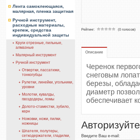
Лента самоклеющаяся,
малярная, пленка защитная
Ручной инструмент,
расходные материалы,
крепеж, средства
Рейтинг:
(0 голосов)
индивидуальной защиты
Круги отрезные, пильные,
алмазные
Описание
Малярный инструмент
Ручной инструмент
Черенок первог
Отвертки, пассатижи,
снеговым лопат
тонкогубцы
березы, облада
Рулетки, линейки, угольники,
уровни
диаметр позвол
Молотки, кувалды,
обеспечивает к
гвоздодеры, ломы
Долото-стаместки, зубило,
керн
Ножовки, ножи, пилки,
Авторизуйте
ножницы
Шпателя, полутеры,
сеткодержатели, гладилки,
Введите Ваш e-mail: