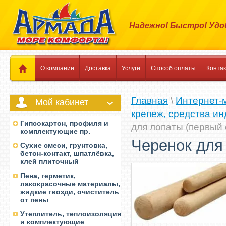
Надежно! Быстро! Удо
О компании
Доставка
Услуги
Способ оплаты
Конта
Главная
\
Интернет-
Мой кабинет
крепеж, средства и
Гипсокартон, профиля и
для лопаты (первый 
комплектующие пр.
Черенок для
Сухие смеси, грунтовка,
бетон-контакт, шпатлёвка,
клей плиточный
Пена, герметик,
лакокрасочные материалы,
жидкие гвозди, очиститель
от пены
Утеплитель, теплоизоляция
и комплектующие