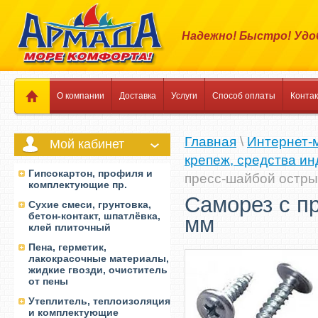
Надежно! Быстро! Удо
О компании
Доставка
Услуги
Способ оплаты
Конта
Главная
\
Интернет-
Мой кабинет
крепеж, средства и
Гипсокартон, профиля и
пресс-шайбой острый
комплектующие пр.
Саморез с пр
Сухие смеси, грунтовка,
бетон-контакт, шпатлёвка,
мм
клей плиточный
Пена, герметик,
лакокрасочные материалы,
жидкие гвозди, очиститель
от пены
Утеплитель, теплоизоляция
и комплектующие