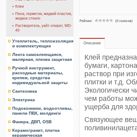
Клеи
Пена, герметик, жидкий пластик,
жидкое стекло
Рейтинг:
(0 голосов)
Растворитель, уайт-спирит, WD-
40
Утеплитель, теплоизоляция
Описание
и комплектующие
Лента самоклеющаяся,
Клей предназна
малярная, пленка защитная
бумаги, картон
Ручной инструмент,
раствор при из
расходные материалы,
крепеж, средства
плитки и т.д. 
индивидуальной защиты
Экологически чи
Сантехника
чем работы мож
Электрика
ущерба для здо
Подоконники, водоотливы,
панели ПВХ, молдинги
Связующее вещ
Фанера, ДВП, OSB
поливинилацет
Керамогранит, плитка
керамическая