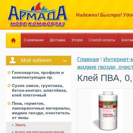
Надежно! Быстро! Удо
О компании
Доставка
Услуги
Способ оплаты
Конта
Главная
\
Интернет-
Мой кабинет
жидкие гвозди, очис
Гипсокартон, профиля и
Клей ПВА, 0,
комплектующие пр.
Сухие смеси, грунтовка,
бетон-контакт, шпатлёвка,
клей плиточный
Пена, герметик,
лакокрасочные материалы,
жидкие гвозди, очиститель
от пены
Эмаль
водно-дисперсионная краска